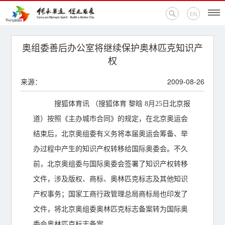
EN
首页
奥组委善后办公室将继续保护奥林匹克知识产
权
新闻中心
来源：
2009-08-26
活动专题
搜狐体育讯 （搜狐体育 黎晗 8月25日北京报
奥运百科
道）按照《主办城市合同》的规定，在北京奥运会
结束后，北京奥组委有义务将本届奥运会筹备、举
奥促机构
办过程中产生的知识产权转移给国际奥委会。不久
前，北京奥组委与国际奥委会签署了知识产权转移
奥运之家
文件，涉及版权、商标、奥林匹克标志及其他知识
联系我们
产权事务；国家工商行政管理总局商标局也印发了
文件，将北京奥组委奥林匹克标志备案转为国际奥
委会奥林匹克标志备案。