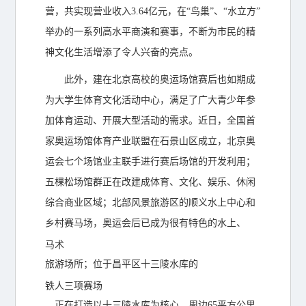
营，共实现营业收入3.64亿元，在“鸟巢”、“水立方”
举办的一系列高水平商演和赛事，不断为市民的精
神文化生活增添了令人兴奋的亮点。
此外，建在北京高校的奥运场馆赛后也如期成
为大学生体育文化活动中心，满足了广大青少年参
加体育运动、开展大型活动的需求。近日，全国首
家奥运场馆体育产业联盟在石景山区成立，北京奥
运会七个场馆业主联手进行赛后场馆的开发利用；
五棵松场馆群正在改建成体育、文化、娱乐、休闲
综合商业区域；北部风景旅游区的顺义水上中心和
乡村赛马场，奥运会后已成为很有特色的水上、
马术
旅游场所；位于昌平区十三陵水库的
铁人三项赛场
，正在打造以十三陵水库为核心、周边65平方公里