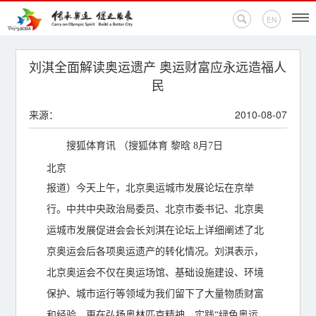
EN
首页
刘淇全面解读奥运遗产 奥运财富应永远造福人
民
新闻中心
来源：
2010-08-07
活动专题
搜狐体育讯 （搜狐体育 黎晗 8月7日
奥运百科
北京
报道）今天上午，北京奥运城市发展论坛在京举
奥促机构
行。中共中央政治局委员、北京市委书记、北京奥
运城市发展促进会会长刘淇在论坛上详细阐述了北
奥运之家
京奥运会后各项奥运遗产的转化情况。刘淇表示，
联系我们
北京奥运会不仅在奥运场馆、基础设施建设、环境
保护、城市运行等领域为我们留下了大量物质财富
和经验，更在弘扬奥林匹克精神，实践“绿色奥运、