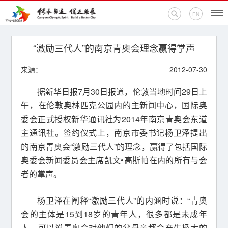
EN
首页
“激励三代人”的南京青奥会理念赢得掌声
来源：
2012-07-30
新闻中心
据新华日报7月30日报道，伦敦当地时间29日上
活动专题
午，在伦敦奥林匹克公园内的主新闻中心，国际奥
委会正式授权新华通讯社为2014年南京青奥会东道
奥运百科
主通讯社。签约仪式上，南京市委书记杨卫泽提出
的南京青奥会“激励三代人”的理念，赢得了包括国际
奥促机构
奥委会新闻委员会主席凯文•高斯帕在内的所有与会
奥运之家
者的掌声。
联系我们
杨卫泽在阐释“激励三代人”的内涵时说：“青奥
会的主体是15到18岁的青年人，很多都是未成年
人，可以说青奥会对他们的父母亲都会产生极大的