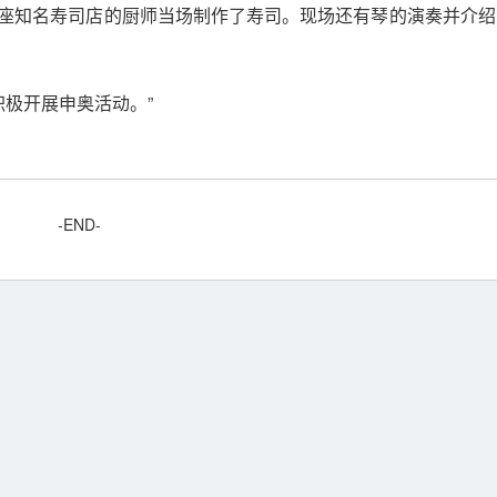
银座知名寿司店的厨师当场制作了寿司。现场还有琴的演奏并介绍
积极开展申奥活动。”
-END-