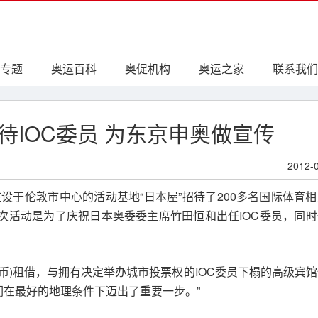
专题
奥运百科
奥促机构
奥运之家
联系我们
待IOC委员 为东京申奥做宣传
2012-
在设于伦敦市中心的活动基地“日本屋”招待了200多名国际体育
。此次活动是为了庆祝日本奥委委主席竹田恒和出任IOC委员，同
人民币)租借，与拥有决定举办城市投票权的IOC委员下榻的高级宾
们在最好的地理条件下迈出了重要一步。”