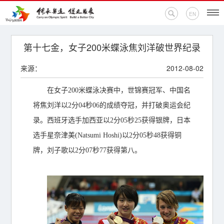
EN
首页
第十七金，女子200米蝶泳焦刘洋破世界纪录
来源：
2012-08-02
新闻中心
在女子200米蝶泳决赛中，世锦赛冠军、中国名
活动专题
将焦刘洋以2分04秒06的成绩夺冠，并打破奥运会纪
奥运百科
录。西班牙选手加西亚以2分05秒25获得银牌，日本
选手星奈津美(Natsumi Hoshi)以2分05秒48获得铜
奥促机构
牌，刘子歌以2分07秒77获得第八。
奥运之家
联系我们