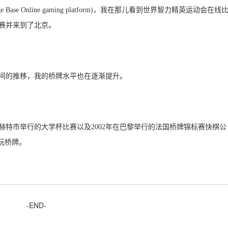
se Online gaming platform)，我在那儿看到世界智力精英运动会在线
赛并来到了北京。
间的推移，我的桥牌水平也在逐渐提升。
里赫特市举行的大学杯比赛以及2002年在巴黎举行的法国桥牌锦标赛快棋公
玩桥牌。
-END-