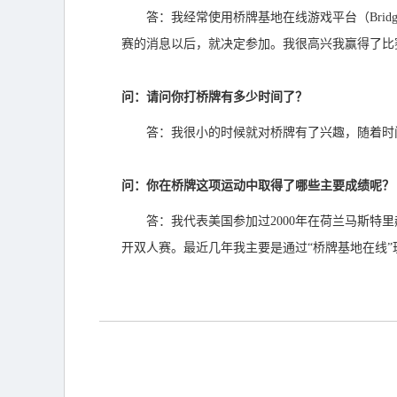
答：我经常使用桥牌基地在线游戏平台（Bridge Ba
赛的消息以后，就决定参加。我很高兴我赢得了比
问：请问你打桥牌有多少时间了？
答：我很小的时候就对桥牌有了兴趣，随着时
问：你在桥牌这项运动中取得了哪些主要成绩呢？
答：我代表美国参加过2000年在荷兰马斯特
开双人赛。最近几年我主要是通过“桥牌基地在线”