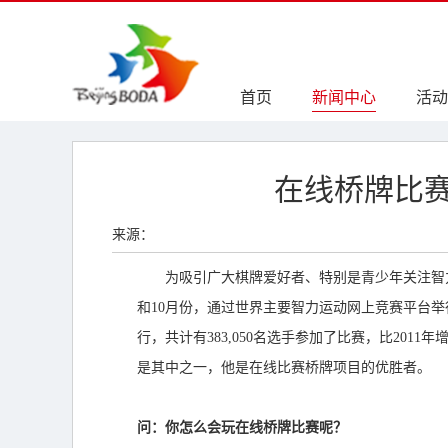
首页
新闻中心
活动
在线桥牌比赛
来源：
为吸引广大棋牌爱好者、特别是青少年关注智力
和10月份，通过世界主要智力运动网上竞赛平台举行
行，共计有383,050名选手参加了比赛，比201
是其中之一，他是在线比赛桥牌项目的优胜者。
问：你怎么会玩在线桥牌比赛呢？