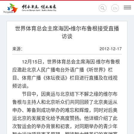
EN
首页
世界体育总会主席海因•维尔布鲁根接受直播
访谈
新闻中心
来源：
2012-12-17
活动专题
12月15日，世界体育总会主席海因·维尔布鲁根
应邀赴北京人民广播电台外语广播《听世界》栏
奥运百科
目、体育广播《体坛夜话》栏目进行直播及在线视
频访谈。
奥促机构
节目中，因奥运与北京结下不解之缘的维尔布
奥运之家
鲁根与主持人和北京听众们共同回顾了北京奥运从
申办、筹备到成功举办的难忘和辉煌，同时对后奥
联系我们
运北京的发展变化给予高度赞扬。他详细介绍了此
次智运会的举办背景和初衷，对同期举办的青少年