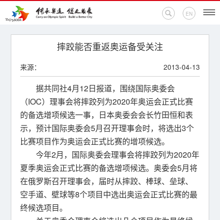
EN
首页
摔跤能否重返奥运备受关注
来源：
2013-04-13
新闻中心
据共同社4月12日报道，围绕国际奥委会
活动专题
（IOC）理事会将摔跤列为2020年奥运会正式比赛
的备选增项候选一事，日本奥委会会长竹田恒和表
奥运百科
示，预计国际奥委会5月召开理事会时，将选出3个
比赛项目作为奥运会正式比赛的增项候选。
奥促机构
今年2月，国际奥委会理事会将摔跤列为2020年
奥运之家
夏季奥运会正式比赛的备选增项候选。奥委会5月将
在俄罗斯召开理事会，届时从摔跤、棒球、垒球、
联系我们
空手道、壁球等8个项目中选出奥运会正式比赛的最
终候选项目。