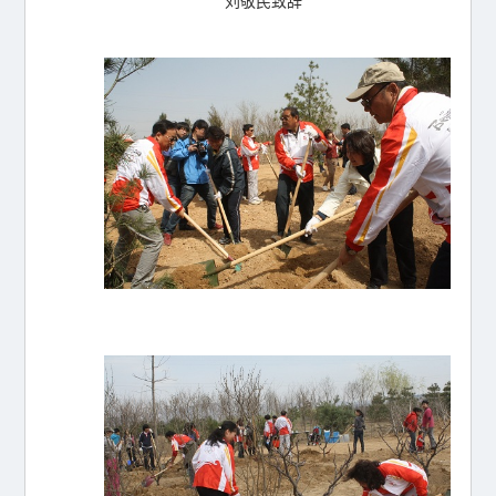
刘敬民致辞