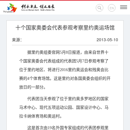
EN
首页
十个国家奥委会代表参观考察里约奥运场馆
来源：
2013-05-10
新闻中心
据里约奥组委官网5月8日报道，由来自世界十
活动专题
个国家奥委会代表组成的代表团5月7日参观考察了
奥运百科
位于里约地区、将进行2016里约奥运会和残奥会比
赛的4个体育场馆。这是里约对各国奥委会组织的开
奥促机构
放日的一部分。
奥运之家
代表团当天参观了位于里约奥多罗地区的国家
马术中心、现代五项运动公园、国家设计中心、马
联系我们
拉卡纳体育场和奥运村。
这是首次由19名外国专家组成的代表团参观里