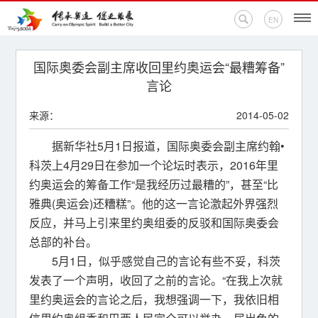
EN
首页
国际奥委会副主席收回里约奥运会“最糟筹备”
言论
新闻中心
来源：
2014-05-02
活动专题
据新华社5月1日报道，国际奥委会副主席约翰•
科茨上4月29日在参加一个论坛时表示，2016年里
奥运百科
约奥运会的筹备工作“是我经历过最糟的”，甚至“比
雅典(奥运会)还糟糕”。他的这一言论激起外界强烈
奥促机构
反应，并马上引来里约奥组委的反驳和国际奥委会
奥运之家
总部的补台。
5月1日，似乎感觉自己的言论有些不妥，科茨
联系我们
发表了一个声明，收回了之前的言论。“在我上次就
里约奥运会的言论之后，我想强调一下，我依旧相