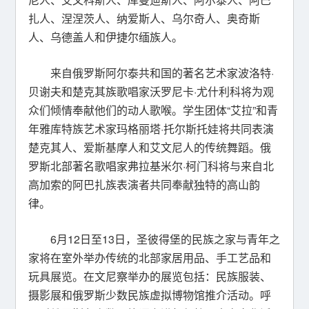
扎人、涅涅茨人、纳爱斯人、乌尔奇人、奥奇斯
人、乌德盖人和伊捷尔缅族人。
来自俄罗斯阿尔泰共和国的著名艺术家波洛特·
贝谢夫和楚克其族歌唱家沃罗尼卡·尤什利科将为观
众们倾情奉献他们的动人歌喉。学生团体“艾拉”和青
年雅库特族艺术家玛格丽塔·托尔斯托娃将共同表演
楚克其人、爱斯基摩人和艾文尼人的传统舞蹈。俄
罗斯北部著名歌唱家弗拉基米尔·柯门科将与来自北
高加索的阿巴扎族表演者共同奉献独特的高山韵
律。
6月12日至13日，圣彼得堡的民族之家与青年之
家将在室外举办传统的北部家居用品、手工艺品和
玩具展览。在文尼察举办的展览包括：民族服装、
摄影展和俄罗斯少数民族虚拟博物馆推介活动。呼