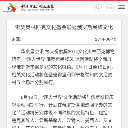
EN
首页
索契奥林匹克文化盛会彰显俄罗斯民族文化
来源：
2014-06-15
新闻中心
华奥星空讯 为庆祝索契2014文化奥林匹克博物
活动专题
馆年，“迷人世界 俄罗斯民族风”巡回活动将全面展
现俄罗斯丰富多彩的文化特色。6月11日至15日间，
奥运百科
相关文化活动将在圣彼得堡和列宁格勒州的文尼察
村五个场地分别举行。
奥促机构
奥运之家
6月12日，“迷人世界”文化活动将与俄罗斯日庆
祝活动同期举行。计划在俄罗斯各地巡回举办的文
联系我们
化节活动将分别体现不同种族的文化特色，包括：
楚克其族人、爱斯基摩人、汉特人、曼西人、艾文
尼人、艾文科斯人、库曼迪斯人、阿尔泰人、阿巴