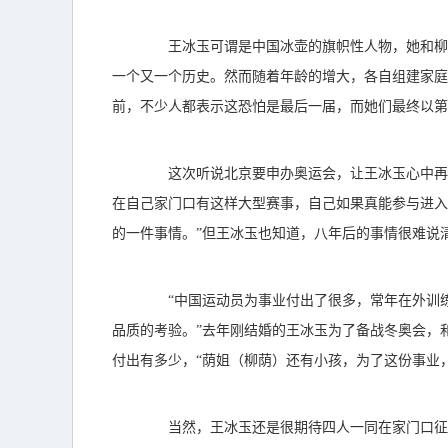
王冰玉可谓是中国冰壶的旗帜性人物，她和柳荫
一个又一个历史。然而随着年龄的增大，各自组建家庭
前，不少人都表示这恐怕是最后一届，而她们最终以第
这次听说北京要申办奥运会，让王冰玉心中再起
在自己家门口有这样大型赛事，自己如果真能参与进入
的一件事情。”但王冰玉也知道，八年后的事情很难说
“中国运动员为事业付出了很多，常年在外训练
品质的考验。”去年刚结婚的王冰玉为了备战冬奥会，
付出有多少，“荫姐（柳荫）还有小孩，为了这份事业
当然，王冰玉还是很期待四人一同在家门口征战