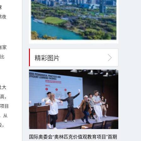
球
熬夜
张家
精彩图片
雪比
让大
高，
项目
，从
设，
国际奥委会“奥林匹克价值观教育项目”首期