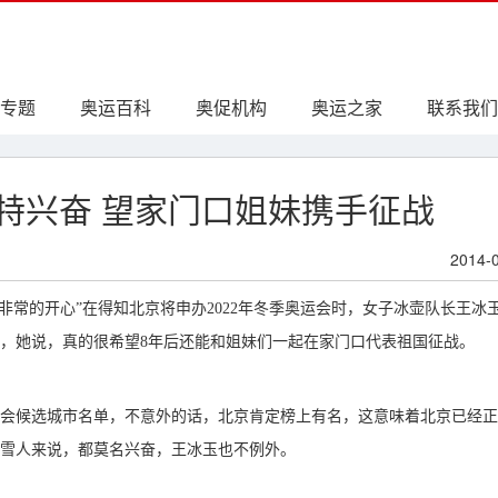
专题
奥运百科
奥促机构
奥运之家
联系我们
特兴奋 望家门口姐妹携手征战
2014-
常非常的开心”在得知北京将申办2022年冬季奥运会时，女子冰壶队长王冰
，她说，真的很希望8年后还能和姐妹们一起在家门口代表祖国征战。
冬奥会候选城市名单，不意外的话，北京肯定榜上有名，这意味着北京已经
雪人来说，都莫名兴奋，王冰玉也不例外。