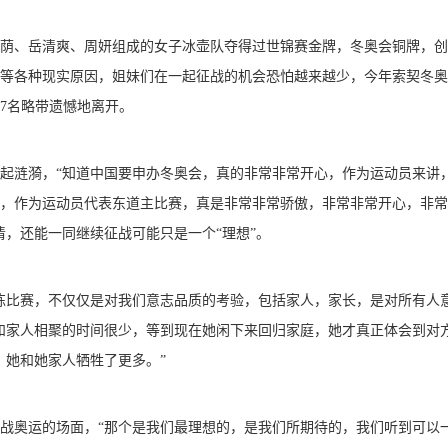
、岳清爽、周妍组成的女子冰壶队夺得过世锦赛金牌，冬奥会铜牌，创
等各种现实原因，姐妹们在一起征战的机会恐怕越来越少，今年索契冬奥
7名略带遗憾地离开。
涟漪，“知道中国要申办冬奥会，真的非常非常开心，作为运动员来讲
，作为运动员代表东道主比赛，真是非常非常骄傲，非常非常开心，非常
清，还能一同继续征战可能只是一个“理想”。
比赛，不仅仅是对我们意志品质的考验，包括家人，家长，是对所有人
和家人相聚的时间很少，等到现在她闲下来回归家庭，她才真正体会到对
，她和她家人牺牲了更多。”
奥运的场面，“那个是我们最理想的，是我们所期待的，我们听到可以