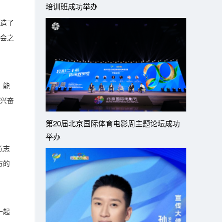
培训班成功举办
造了
会之
，能
兴奋
第20届北京国际体育电影周主题论坛成功
举办
意志
方的
一起