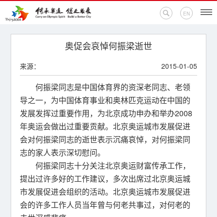
EN
首页
奥促会哀悼何振梁逝世
来源：
2015-01-05
新闻中心
何振梁同志是中国体育界的资深老同志、老领
活动专题
导之一，为中国体育事业和奥林匹克运动在中国的
发展发挥过重要作用，为北京成功申办和举办2008
奥运百科
年奥运会做出过重要贡献。北京奥运城市发展促进
会对何振梁同志的逝世表示沉痛哀悼，对何振梁同
奥促机构
志的家人表示深切慰问。
奥运之家
何振梁同志十分关注北京奥运财富传承工作，
提出过许多好的工作建议，多次出席过北京奥运城
联系我们
市发展促进会组织的活动。北京奥运城市发展促进
会的许多工作人员当年曾与何老共事过，对何老的