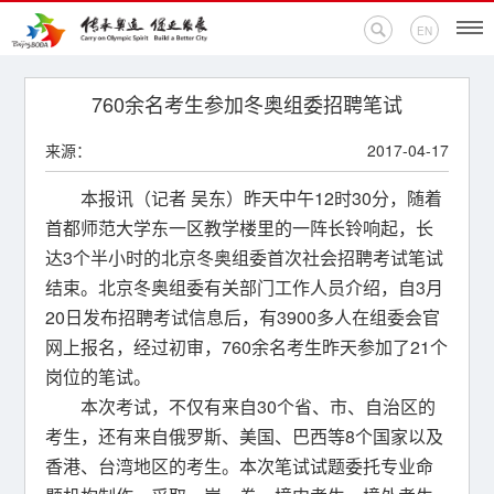
EN
首页
760余名考生参加冬奥组委招聘笔试
来源：
2017-04-17
新闻中心
本报讯（记者 吴东）昨天中午12时30分，随着
活动专题
首都师范大学东一区教学楼里的一阵长铃响起，长
达3个半小时的北京冬奥组委首次社会招聘考试笔试
奥运百科
结束。北京冬奥组委有关部门工作人员介绍，自3月
20日发布招聘考试信息后，有3900多人在组委会官
奥促机构
网上报名，经过初审，760余名考生昨天参加了21个
奥运之家
岗位的笔试。
本次考试，不仅有来自30个省、市、自治区的
联系我们
考生，还有来自俄罗斯、美国、巴西等8个国家以及
香港、台湾地区的考生。本次笔试试题委托专业命