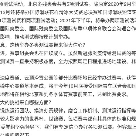
项测试活动，北京冬残奥会共有5项测试赛。除原定2020年2月
12月还将举办国际滑联花样滑冰大奖赛总决赛和国际滑联短道
21项测试赛和两项测试活动；2021年下半年，将举办两项测试活
国际奥委会、国际残奥委会及国际冬季单项体育联合会沟通合作
影响，推动测试赛按原计划举办。
息，这给举办冬奥测试赛带来很大信心？
进，赛事组委会也在陆续成立。虽然新冠肺炎疫情给测试赛的筹
测试赛一直秉持积极态度，全力按照既定日程推进场地建设、器
速度赛道、云顶滑雪公园等部分比赛场地已经举办过赛事，获得
橇中心赛道基本建成，将于今年10月底接受国际雪车联合会和
地都将在相约北京系列冬季体育赛事前完工，达到比赛要求。
大的挑战来自哪些方面？
锻炼运行团队、摸清办赛规律，磨合工作机制、测试运行指挥等
较大影响力的世界杯、世锦赛，每项赛事都有其具体的标准和规
组委党组坚强领导下，我们有坚定信心办好各项测试赛。但客观
严峻的情况下。