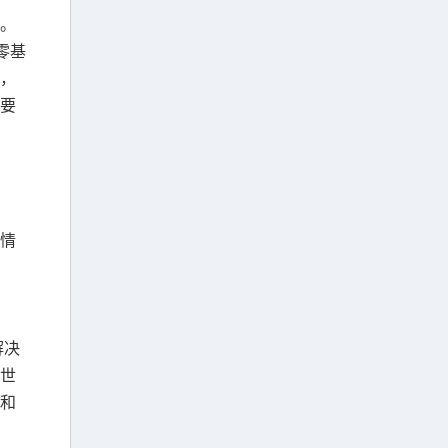
。
零基
，
要
情
解决
世
和