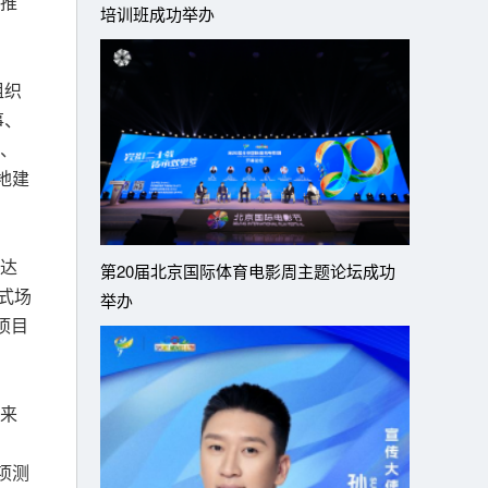
推
培训班成功举办
组织
事、
、
地建
达
第20届北京国际体育电影周主题论坛成功
式场
举办
项目
来
项测