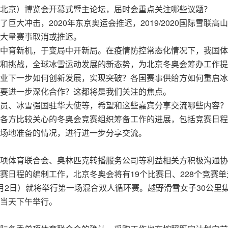
北京）博览会开幕式暨主论坛，届时会重点关注哪些议题？
大冲击，2020年东京奥运会推迟，2019/2020国际雪联高
大量赛事取消或推迟。
中育新机，于变局中开新局。在疫情防控常态化情况下，我国体
和挑战，全球冰雪运动发展的新态势，为北京冬奥会筹办工作提
业下一步如何创新发展，实现突破？各国赛事供给方如何重启冰
要进一步深化合作？这都将是我们关注的焦点。
员、冰雪强国驻华大使等，希望和这些嘉宾分享交流哪些内容？
各方比较关心的冬奥会竞赛组织筹备工作的进展，包括竞赛日程
场地准备的情况，进行进一步分享交流。
项体育联合会、奥林匹克转播服务公司等利益相关方积极沟通协
赛日程的编制工作，北京冬奥会将有19个比赛日、228个竞赛单
月2日）就将举行第一场混合双人循环赛。越野滑雪女子30公里
当天下午举行。