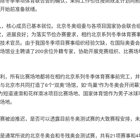
际冬季单项体育联合会的确认，采购工作也在按照既定计划向前
开始前准备就绪。
团队，核心成员已基本就位。北京冬奥组委与各项目国家协会联合
人次，进展良好；为落实节俭办赛要求，相约北京系列冬季体育赛
技术官员。由于我国冬季项目赛事组织经验欠缺，在国际奥委会
场馆业主聘请了200余位外籍专家，协助开展竞赛组织、比赛场
利，所有比赛场地都将在相约北京系列冬季体育赛事前完工，并
北京市共同打造了6个“双奥”场馆，如“鸟巢”作为冬奥会开闭幕
作为短道速滑和花样滑冰项目比赛场地、国家体育馆作为男子冰球
场地。
赛被迫推迟，是否可以透露目前冬奥测试赛的大致赛程安排，未
是通常所说的北京冬奥会和冬残奥会测试赛，共有21项赛事和4