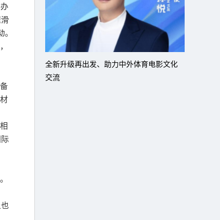
举办
速滑
动。
，
全新升级再出发、助力中外体育电影文化
交流
备
材
相
国际
。
上也