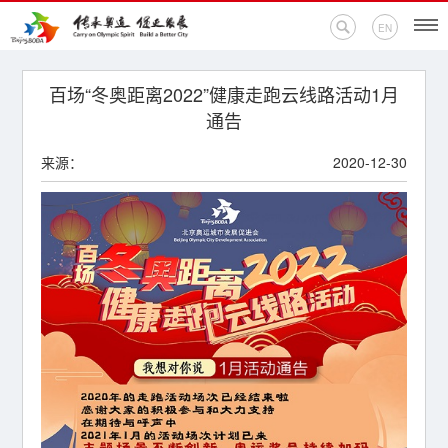
EN
首页
百场“冬奥距离2022”健康走跑云线路活动1月
通告
新闻中心
来源：
2020-12-30
活动专题
奥运百科
奥促机构
奥运之家
联系我们