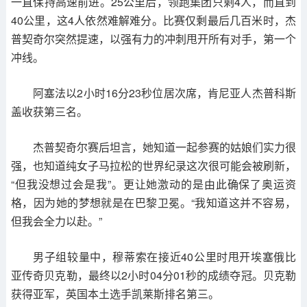
一直保持高速前进。25公里后，领跑集团只剩4人，而直到
40公里，这4人依然难解难分。比赛仅剩最后几百米时，杰
普契奇尔突然提速，以强有力的冲刺甩开所有对手，第一个
冲线。
阿塞法以2小时16分23秒位居次席，肯尼亚人杰普科斯
盖收获第三名。
杰普契奇尔赛后坦言，她知道一起参赛的姑娘们实力很
强，也知道纯女子马拉松的世界纪录这次很可能会被刷新，
“但我没想过会是我”。更让她激动的是由此确保了奥运资
格，因为她的梦想就是在巴黎卫冕。“我知道这并不容易，
但我会全力以赴。”
男子组较量中，穆蒂索在接近40公里时甩开埃塞俄比
亚传奇贝克勒，最终以2小时04分01秒的成绩夺冠。贝克勒
获得亚军，英国本土选手凯莱斯排名第三。