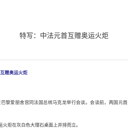
特写：中法元首互赠奥运火炬
首互赠奥运火炬
在巴黎爱丽舍宫同法国总统马克龙举行会谈。会谈前，两国元
运火炬在灰白色大理石桌面上并排而立。