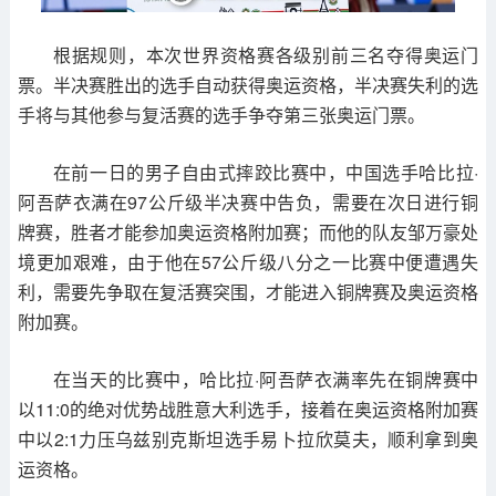
根据规则，本次世界资格赛各级别前三名夺得奥运门
票。半决赛胜出的选手自动获得奥运资格，半决赛失利的选
手将与其他参与复活赛的选手争夺第三张奥运门票。
在前一日的男子自由式摔跤比赛中，中国选手哈比拉·
阿吾萨衣满在97公斤级半决赛中告负，需要在次日进行铜
牌赛，胜者才能参加奥运资格附加赛；而他的队友邹万豪处
境更加艰难，由于他在57公斤级八分之一比赛中便遭遇失
利，需要先争取在复活赛突围，才能进入铜牌赛及奥运资格
附加赛。
在当天的比赛中，哈比拉·阿吾萨衣满率先在铜牌赛中
以11:0的绝对优势战胜意大利选手，接着在奥运资格附加赛
中以2:1力压乌兹别克斯坦选手易卜拉欣莫夫，顺利拿到奥
运资格。