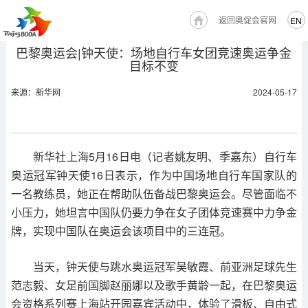
返回奥促会官网
EN
巴黎奥运会|钟天使：场地自行车女团竞速奥运争金
目标不变
来源：新华网
2024-05-17
新华社上海5月16日电（记者姚友明、季嘉东）自行车
奥运冠军钟天使16日表示，作为中国场地自行车国家队的
一名教练员，她正在帮助队伍备战巴黎奥运会。尽管面临不
小压力，她坦言中国队仍要力争在女子团体竞速赛中力争金
牌，实现中国队在奥运会该项目中的三连冠。
当天，钟天使与跳水奥运冠军吴敏霞、前亚洲足球先生
范志毅、女足前国脚赵丽娜以及歌手黄龄一起，在巴黎奥运
会资格系列赛上海站开园嘉宾活动中，体验了滑板、自由式