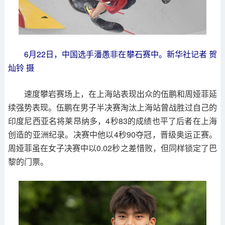
6月22日，中国选手潘愚非在攀石赛中。新华社记者 贺
灿铃 摄
速度攀岩赛场上，在上海站表现出众的伍鹏和周娅菲延
续强势表现。伍鹏在男子半决赛淘汰上海站曾战胜过自己的
印度尼西亚名将莱昂纳多，4秒83的成绩也平了后者在上海
创造的亚洲纪录。决赛中他以4秒90夺冠，晋级奥运正赛。
周娅菲虽在女子决赛中以0.02秒之差惜败，但同样锁定了巴
黎的门票。