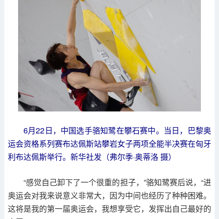
6月22日，中国选手骆知鹭在攀石赛中。当日，巴黎奥
运会资格系列赛布达佩斯站攀岩女子两项全能半决赛在匈牙
利布达佩斯举行。新华社发（弗尔季·奥蒂洛 摄）
“感觉自己卸下了一个很重的担子，”骆知鹭赛后说，“进
奥运会对我来说意义非常大，因为中间也经历了种种困难。
这将是我的第一届奥运会，我想享受它，发挥出自己最好的