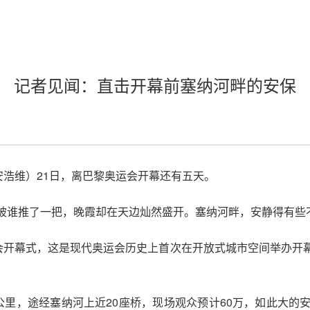
记者见闻：直击开幕前塞纳河畔的安保
安浩维）21日，离巴黎奥运会开幕还有五天。
被谁推了一把，晚霞却在天边灿然盛开。塞纳河畔，安静得有些
运会开幕式，这是现代奥运会历史上首次在开放式城市空间举办开
公里，途经塞纳河上近20座桥，现场观众预计60万，如此大的