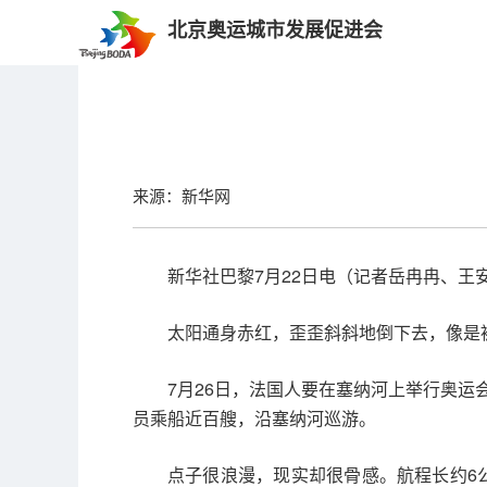
北京奥运城市发展促进会
来源：新华网
新华社巴黎7月22日电（记者岳冉冉、王
太阳通身赤红，歪歪斜斜地倒下去，像是
7月26日，法国人要在塞纳河上举行奥
员乘船近百艘，沿塞纳河巡游。
点子很浪漫，现实却很骨感。航程长约6