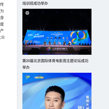
培训班成功举办
传
为
身
度
遗产
大众
第20届北京国际体育电影周主题论坛成功
举办