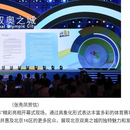
（张秀凤贺信）
车”精彩亮相开幕式现场，通过具象化形式表达丰富多彩的体育赛
并惠及北京16区的更多民众，展现北京双奥之城的独特魅力和