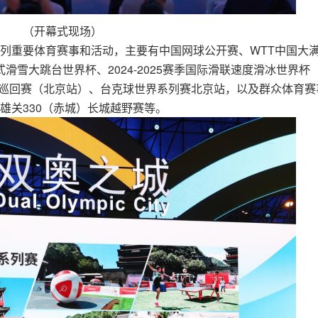
（开幕式现场）
列重要体育赛事和活动，主要有中国网球公开赛、WTT中国大
式滑雪大跳台世界杯、2024-2025赛季国际滑联速度滑冰世界杯
滑世界巡回赛（北京站）、台克球世界系列赛北京站，以及群众体育赛
雄关330（赤城）长城越野赛等。