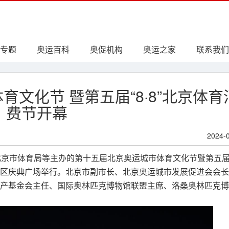
专题
奥运百科
奥促机构
奥运之家
联系我们
文化节 暨第五届“8·8”北京体育
费节开幕
2024-
北京市体育局等主办的第十五届北京奥运城市体育文化节暨第五
中心区庆典广场举行。北京市副市长、北京奥运城市发展促进会会
产基金会主任、国际奥林匹克博物馆联盟主席、洛桑奥林匹克博