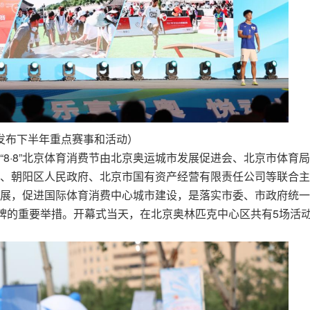
发布下半年重点赛事和活动）
8·8”北京体育消费节由北京奥运城市发展促进会、北京市体育
、朝阳区人民政府、北京市国有资产经营有限责任公司等联合主
展，促进国际体育消费中心城市建设，是落实市委、市政府统一
品牌的重要举措。开幕式当天，在北京奥林匹克中心区共有5场活