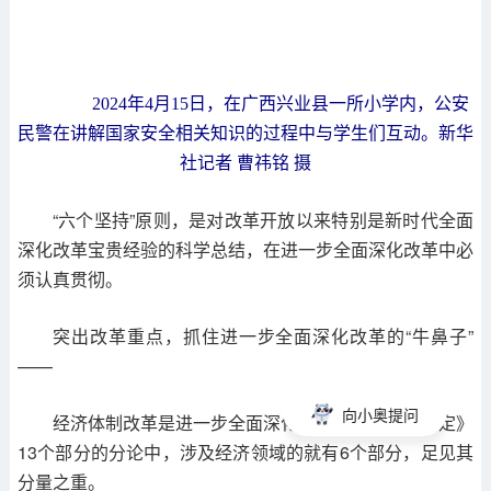
2024年4月15日，在广西兴业县一所小学内，公安
民警在讲解国家安全相关知识的过程中与学生们互动。新华
社记者 曹祎铭 摄
“六个坚持”原则，是对改革开放以来特别是新时代全面
深化改革宝贵经验的科学总结，在进一步全面深化改革中必
须认真贯彻。
突出改革重点，抓住进一步全面深化改革的“牛鼻子”
——
向小奥提问
经济体制改革是进一步全面深化改革的牵引。《决定》
13个部分的分论中，涉及经济领域的就有6个部分，足见其
分量之重。