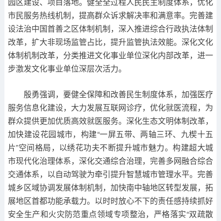
园区建设、项目落地。健全全过程人民民主制度体系，优化
市民服务热线机制，提高群众诉求解决率和满意率。完善建
设法治中国首善之区体制机制，深入推进综合行政执法体制
改革，扩大非现场监管占比，提升监管执法效能。深化文化
体制机制改革，分类推进文化事业单位深化内部改革，进一
步激发文化事业单位深层次活力。
殷勇强调，要健全保障和改善民生制度体系，加强医疗
服务信息化建设，大力发展互联网诊疗，优化就医流程，为
群众提供更加优质高效就医服务。深化生态文明体制改革，
加快建设花园城市，构建“一屏五带、两轴三环、九楔十五
片”空间格局，以绣花功夫不断提升城市魅力。构建超大城
市现代化治理体系，深化交通综合治理，完善多网融合综合
交通体系，以自动驾驶为牵引提升智慧城市管理水平。完善
城乡区域协调发展体制机制，加快南中轴地区转型发展，拓
展地区首都功能承载力。以时时放心不下的责任感持续抓好
安全生产和火灾防范重点领域专项整治，严格落实“双疏散