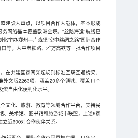
际通道建设为重点，以项目合作为载体，基本形成
服务网络基本覆盖欧洲全境。“丝路海运”航线已
机制化举办郑州—卢森堡“空中丝绸之路”国际合作
窗口等，为中老铁路、雅万高铁等一批合作项目
平台，在共建国家间架起规则标准互联互通桥梁。
外文版2263项，涵盖20多个领域、覆盖11个
易投资自由化便利化水平。
续健全文化、旅游、教育等领域合作平台，支持民
馆、美术馆、图书馆和旅游城市联盟，上述6家
建立近600对合作伙伴关系。
合作新平台，国际合作空间更加广阔。11年来，