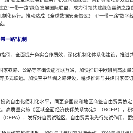
同建立“一带一路”绿色发展国际联盟，成为引领共建绿色丝绸之路
机制化运行。推动达成《全球数据安全倡议》《“一带一路”数
范。
带一路”机制
为指引，全面提升务实合作质效，深化机制化体系化建设，推进共
国家铁路、公路等基础设施互联互通，加快推进中欧班列高质量发
等多式联运。加快空中丝绸之路建设，稳步推进与共建国家签
易投资自由化便利化水平，同更多国家和地区商签自由贸易协定
。高质量实施《区域全面经济伙伴关系协定》（RCEP），
》（DEPA），发挥好自贸试验区、自由贸易港先行先试作用，更
民生项目统筹推进机制。加强与共建国家对接合作，充分考虑共建