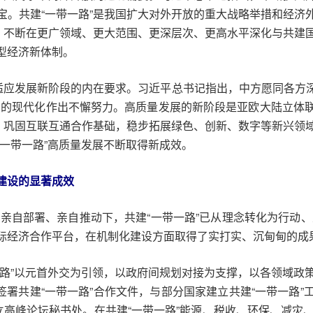
宝。共建“一带一路”是我国扩大对外开放的重大战略举措和经济
制，不断在更广领域、更大范围、更深层次、更高水平深化与共建
型经济新体制。
适应发展新阶段的内在要求。习近平总书记指出，中方愿同各方深
国的现代化作出不懈努力。高质量发展的新阶段是亚欧大陆立体
制，巩固互联互通合作基础，稳步拓展绿色、创新、数字等新兴领
一带一路”高质量发展不断取得新成效。
建设的显著成效
、亲自部署、亲自推动下，共建“一带一路”已从理念转化为行动、从
际经济合作平台，在机制化建设方面取得了实打实、沉甸甸的成
一路”以元首外交为引领，以政府间规划对接为支撑，以各领域政
织签署共建“一带一路”合作文件，与部分国家建立共建“一带一路
立高峰论坛秘书处。在共建“一带一路”能源、税收、环保、减灾