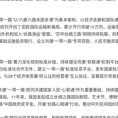
一带一路”以“六廊六路多国多港”为基本架构，以经济走廊和国
班列开创了亚欧国际运输新格局，累计开行突破10万列，运输
国内外机构加入“丝路海运”联盟。“空中丝绸之路”网络持续拓展，
基础设施投资银行，设立共建“一带一路”专项贷款、人民币融资
一带一路”着力深化规则标准对接，持续健全完善“软联通”机制
3份标准化合作文件，建立“一带一路”标准信息平台，发布国家标准
定，与28个经济体签署“经认证的经营者”互认协议，显著提升贸
共建“一带一路”把同共建国家人民“心联通”作为重要基础，持
格局。11年来，我国发起成立丝绸之路国际剧院、艺术节、博物
路”中国政府奖学金。开展“丝路心相通”行动，推动中外民间组织
带一路”顺应全球发展新趋势，积极构建绿色、创新等领域多双边