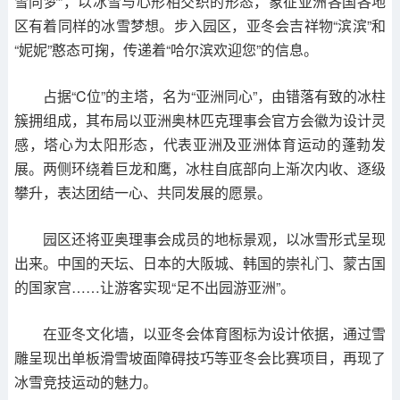
雪同梦”，以冰雪与心形相交织的形态，象征亚洲各国各地
区有着同样的冰雪梦想。步入园区，亚冬会吉祥物“滨滨”和
“妮妮”憨态可掬，传递着“哈尔滨欢迎您”的信息。
占据“C位”的主塔，名为“亚洲同心”，由错落有致的冰柱
簇拥组成，其布局以亚洲奥林匹克理事会官方会徽为设计灵
感，塔心为太阳形态，代表亚洲及亚洲体育运动的蓬勃发
展。两侧环绕着巨龙和鹰，冰柱自底部向上渐次内收、逐级
攀升，表达团结一心、共同发展的愿景。
园区还将亚奥理事会成员的地标景观，以冰雪形式呈现
出来。中国的天坛、日本的大阪城、韩国的崇礼门、蒙古国
的国家宫……让游客实现“足不出园游亚洲”。
在亚冬文化墙，以亚冬会体育图标为设计依据，通过雪
雕呈现出单板滑雪坡面障碍技巧等亚冬会比赛项目，再现了
冰雪竞技运动的魅力。