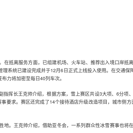
。在抵离服务方面，已组建机场、火车站、推荐出入境口岸抵
管理系统已建设完成并于12月6日正式上线投入使用。在交通保
亚布力将加密至每日40列车次。
副指挥长王克帅介绍，根据方案，雪上赛区共设3大项、6分项、
赛事要求。赛区还完成了14个接待酒店升级改造项目，城市侧方
胜地。王克帅介绍，借助亚冬会，一系列群众性冰雪赛事也将