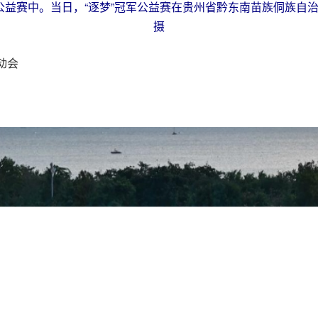
星公益赛中。当日，“逐梦”冠军公益赛在贵州省黔东南苗族侗族自治
摄
动会