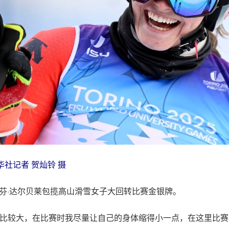
华社记者 贺灿铃 摄
芬·达尔贝莱包揽高山滑雪女子大回转比赛金银牌。
风比较大，在比赛时我尽量让自己的身体缩得小一点，在这里比赛