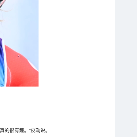
真的很有趣。”皮勒说。