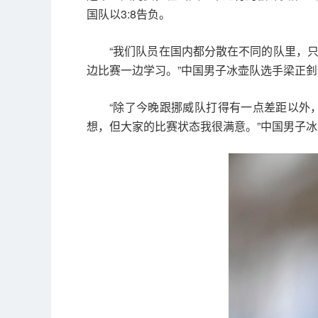
国队以3:8告负。
“我们队员在国内都分散在不同的队里，
边比赛一边学习。”中国男子冰壶队选手梁正釗
“除了今晚跟挪威队打得有一点差距以外
想，但大家的比赛状态我很满意。”中国男子