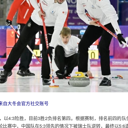
来自大冬会官方社交账号
，以4:3险胜，目前3胜2负排名第四。根据赛制，排名前四的
比赛中，中国队在5:3领先的情况下被瑞士队逆转，最终以5: