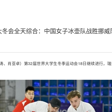
大冬会全天综合：中国女子冰壶队战胜挪威
欣涛、肖亚卓）第32届世界大学生冬季运动会18日继续进行，