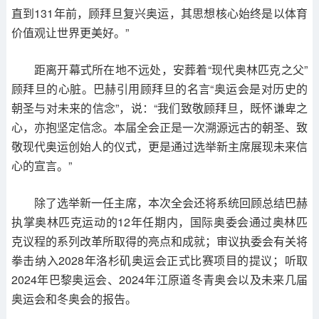
直到131年前，顾拜旦复兴奥运，其思想核心始终是以体育
价值观让世界更美好。”
距离开幕式所在地不远处，安葬着“现代奥林匹克之父”
顾拜旦的心脏。巴赫引用顾拜旦的名言“奥运会是对历史的
朝圣与对未来的信念”，说：“我们致敬顾拜旦，既怀谦卑之
心，亦抱坚定信念。本届全会正是一次溯源远古的朝圣、致
敬现代奥运创始人的仪式，更是通过选举新主席展现未来信
心的宣言。”
除了选举新一任主席，本次全会还将系统回顾总结巴赫
执掌奥林匹克运动的12年任期内，国际奥委会通过奥林匹
克议程的系列改革所取得的亮点和成就；审议执委会有关将
拳击纳入2028年洛杉矶奥运会正式比赛项目的提议；听取
2024年巴黎奥运会、2024年江原道冬青奥会以及未来几届
奥运会和冬奥会的报告。