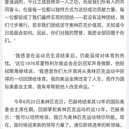
复强调的，今日之成就绝非一人之功，而是我们所有人的共
同奋斗。在座每一位都以独特方式为这份成功贡献力量，每
一位都促成了我们最终实现的团结——若没有这种团结，我
们寸步难行。若非我们团结坚守奥林匹克价值观，天知道今
日局面会如何。因此，你们对我的赞誉，我愿全部回赠于你
们。”
“我感激在运动员生涯结束后，仍能延续对体育的热
忱。”这位1976年蒙特利尔奥运会击剑冠军声音微颤，他轻
拭眼角继续说，“我感激你们允许我将从奥林匹克运动中获
得的一切回馈给体育。我的奥运金牌改变了人生，而作为国
际奥委会主席，我有幸帮助他人改变命运。”
今年6月23日奥林匹克日，巴赫将结束其12年的国际奥
委会主席任期。回顾掌舵奥林匹克运动的这12年，巴赫表
示：“我可以坦然地说，我已为奥林匹克运动倾尽所能。现
在，是时候迎来新的领导力量了。诸位即将选举的新领袖，