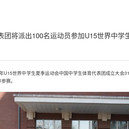
表团将派出100名运动员参加U15世界中学
25年U15世界中学生夏季运动会中国中学生体育代表团成立大会
尔参赛。