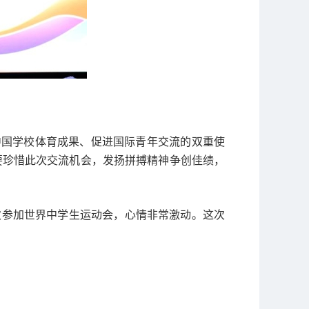
中国学校体育成果、促进国际青年交流的双重使
员要珍惜此次交流机会，发扬拼搏精神争创佳绩，
次参加世界中学生运动会，心情非常激动。这次