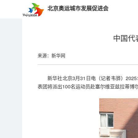
北京奥运城市发展促进会
中国代
来源：新华网
新华社北京3月31日电（记者韦骅）20
表团将派出100名运动员赴塞尔维亚兹拉蒂博