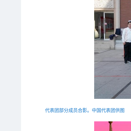
代表团部分成员合影。中国代表团供图