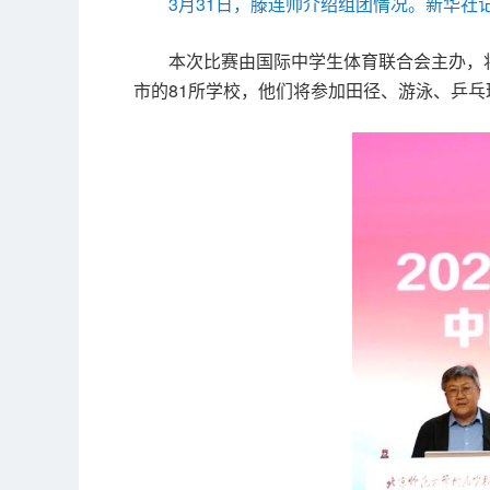
3月31日，滕连帅介绍组团情况。新华社记
本次比赛由国际中学生体育联合会主办，将
市的81所学校，他们将参加田径、游泳、乒乓球