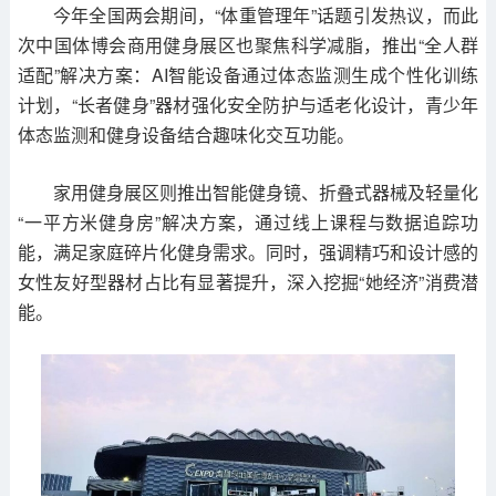
今年全国两会期间，“体重管理年”话题引发热议，而此
次中国体博会商用健身展区也聚焦科学减脂，推出“全人群
适配”解决方案：AI智能设备通过体态监测生成个性化训练
计划，“长者健身”器材强化安全防护与适老化设计，青少年
体态监测和健身设备结合趣味化交互功能。
家用健身展区则推出智能健身镜、折叠式器械及轻量化
“一平方米健身房”解决方案，通过线上课程与数据追踪功
能，满足家庭碎片化健身需求。同时，强调精巧和设计感的
女性友好型器材占比有显著提升，深入挖掘“她经济”消费潜
能。