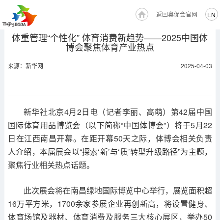
返回奥促会官网
EN
体重管理“个性化” 体育消费新趋势——2025中国体
博会聚焦体育产业热点
来源：新华网
2025-04-03
新华社北京4月2日电（记者李丽、高萌）第42届中国
国际体育用品博览会（以下简称“中国体博会”）将于5月22
日在江西南昌开幕。在距开幕50天之际，体博会相关负责
人介绍，本届展会以“探索‘新’与‘质’转型升级路径”为主题，
聚焦行业相关热点话题。
此次展会将在南昌绿地国际博览中心举行，展览面积超
16万平方米，1700余家参展企业再创新高，将设置健身、
体育场馆及器材、体育消费及服务三大核心展区，举办50