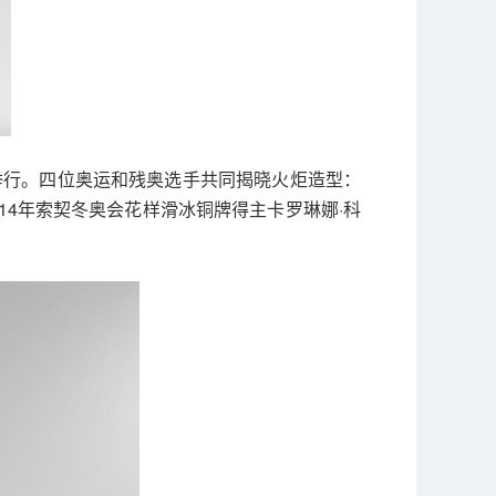
馆举行。四位奥运和残奥选手共同揭晓火炬造型：
14年索契冬奥会花样滑冰铜牌得主卡罗琳娜·科