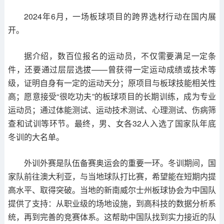
2024年6月，一场板球项目的跨界选材行动在国内展
开。
据介绍，数百位报名的运动员，不仅需要满足一定条
件，还要通过层层选拔——曾获得一定运动成绩或技术等
级，证明自身有一定的运动天分；原项目与板球技能相关性
高；愿意接受“很吃功夫”的板球项目的长期训练，成为专业
运动员；通过体能测试、运动技术测试、心理测试、伤病筛
查和试训等环节。最终，男、女各32人入选了国家队年底
冬训的大名单。
外训外赛是队伍备赛奥运会的重要一环。冬训期间，国
家队前往澳大利亚，与当地球队打比赛，希望能在短期内提
高水平、取得突破。当地的新南威尔士州板球协会为中国队
提供了支持：从职业级的场地设施，到高科技的数据分析系
统，再到完善的竞赛体系。这帮助中国队找到实力接近的队