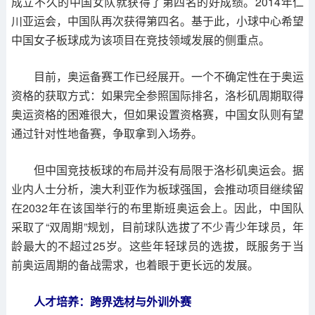
成立不久的中国女队就获得了第四名的好成绩。2014年仁
川亚运会，中国队再次获得第四名。基于此，小球中心希望
中国女子板球成为该项目在竞技领域发展的侧重点。
目前，奥运备赛工作已经展开。一个不确定性在于奥运
资格的获取方式：如果完全参照国际排名，洛杉矶周期取得
奥运资格的困难很大，但如果设置资格赛，中国女队则有望
通过针对性地备赛，争取拿到入场券。
但中国竞技板球的布局并没有局限于洛杉矶奥运会。据
业内人士分析，澳大利亚作为板球强国，会推动项目继续留
在2032年在该国举行的布里斯班奥运会上。因此，中国队
采取了“双周期”规划，目前球队选拔了不少青少年球员，年
龄最大的不超过25岁。这些年轻球员的选拔，既服务于当
前奥运周期的备战需求，也着眼于更长远的发展。
人才培养：跨界选材与外训外赛