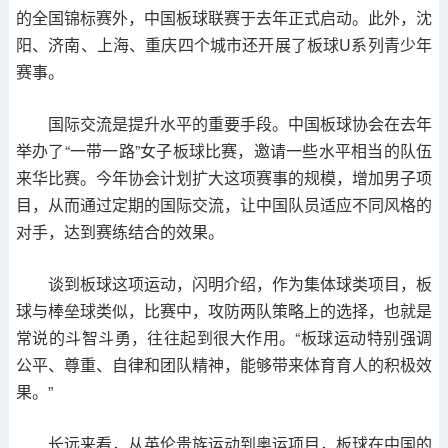
的全国锦标赛外，中国板球联赛于去年正式启动。此外，沈
阳、济南、上海、重庆四个城市还开展了板球U系列青少年
赛事。
国际交流是提升水平的重要手段。中国板球协会在去年
举办了“一带一路”女子板球比赛，邀请一些水平相当的队伍
来华比赛。今年协会计划扩大这项赛事的规模，增加男子项
目，从而通过定期的国际交流，让中国队员适应不同风格的
对手，达到赛练结合的效果。
谈到板球这项运动，闪明介绍，作为集体球类项目，板
球与棒垒球类似，比赛中，攻防两队策略上的选择，也就是
常说的斗智斗勇，往往起到很大作用。“板球运动特别强调
公平、尊重、自律和团队精神，能够带来体育育人的积极效
果。”
长远来看，从英伦贵族运动到奥运项目，板球在中国的