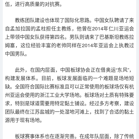
伍，进行高质量的对抗赛。
教练团队建设也体现了国际化思路。中国女队聘请了来
自孟加拉国的孟柱担任主教练，他曾在2014年仁川亚运会
上带领中国女队获得第四名。男队则请来了巴基斯坦教练拉
姆塞，这位经验丰富的老帅同样在2014年亚运会上执教过
中国男队。
此外，在国内层面，中国板球协会正在借奥运“东风”，
构建发展体系。目前，板球发展面临的一个难题是场地短
缺。全国符合国际比赛标准且可以正常使用的板球场仅有杭
州亚运会使用的浙江工业大学场地。板球场对土质有特殊要
求，特别是球道需要用特定黏土铺设。经过多方考察，建设
团队最终在江苏盐城的一处湿地河滩上，找到了合适的黏土
源用于现有场地。
板球赛事体系也在逐渐完善。在成年队层面，除了传统