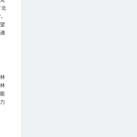
了北
”，
望
通
林
林
能
力