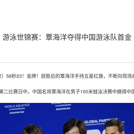
游泳世锦赛：覃海洋夺得中国游泳队首金
欣）58秒23！金牌！获胜后的覃海洋手持五星红旗，不断向现场
第二比赛日中，中国名将覃海洋在男子100米蛙泳决赛中摘得中