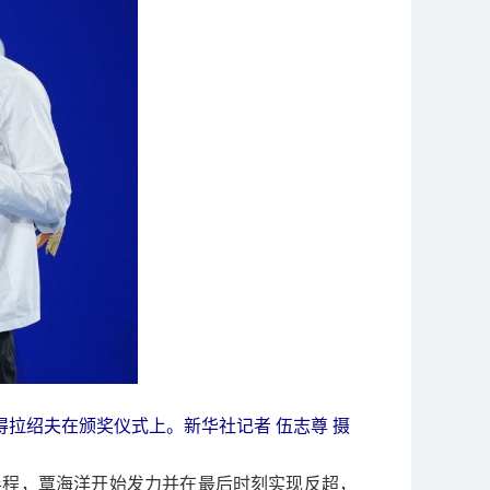
拉绍夫在颁奖仪式上。新华社记者 伍志尊 摄
半程，覃海洋开始发力并在最后时刻实现反超，