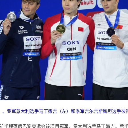
、亚军意大利选手马丁嫩吉（左）和季军吉尔吉斯斯坦选手彼得
前半程落后巴黎奥运会该项目冠军、意大利选手马丁嫩吉。后