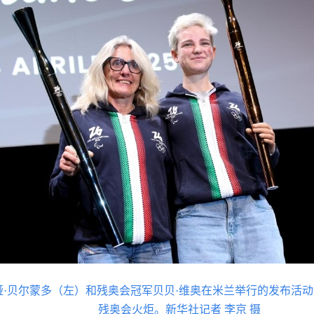
娅·贝尔蒙多（左）和残奥会冠军贝贝·维奥在米兰举行的发布活动
残奥会火炬。新华社记者 李京 摄