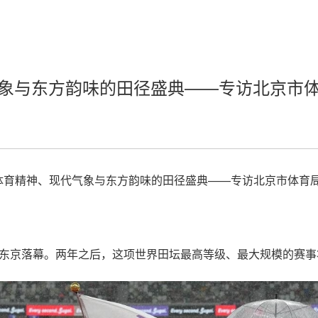
象与东方韵味的田径盛典——专访北京市
育精神、现代气象与东方韵味的田径盛典——专访北京市体育
东京落幕。两年之后，这项世界田坛最高等级、最大规模的赛事