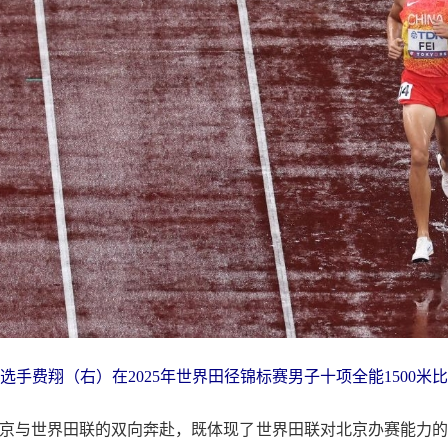
国选手费翔（右）在2025年世界田径锦标赛男子十项全能1500米
京与世界田联的双向奔赴，既体现了世界田联对北京办赛能力的