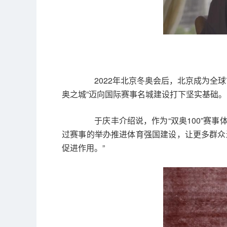
2022年北京冬奥会后，北京成为全球首个
奥之城”迈向国际赛事名城建设打下坚实基础。
于庆丰介绍说，作为“双奥100”赛事
过赛事的举办推进体育强国建设，让更多群众
促进作用。”