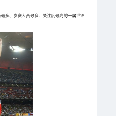
伍最多、参赛人员最多、关注度最高的一届世锦