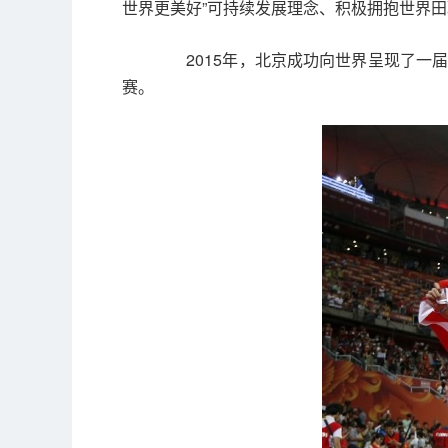
世界更美好”可持续发展理念、积极拥抱世界
2015年，北京成功向世界呈现了一届
赛。