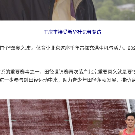
于庆丰接受新华社记者专访
“双奥之城”。体育让北京这座千年古都充满生机与活力。2024
体系的重要赛事之一，田径世锦赛再次落户北京重要意义就是要“
进一步参与到田径运动中来，助力青少年田径蓬勃发展，推动