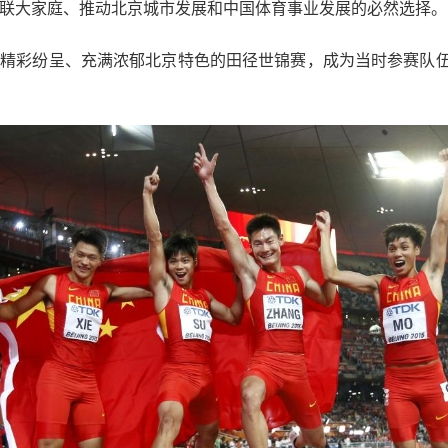
田联大家庭、推动北京城市发展和中国体育事业发展的必然选择。
精彩纷呈、充满浓郁北京特色的田径世锦赛，成为当时参赛队