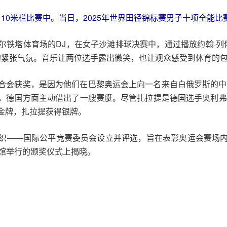
在110米栏比赛中。当日，2025年世界田径锦标赛男子十项全
铁塔体育场的DJ，在女子沙滩排球决赛中，通过播放约翰·列侬的
间的紧张气氛。音乐让两位选手露出微笑，也让观众感受到体育的
合会获奖，是因为他们在巴黎奥运会上向一名来自白俄罗斯的中
，德国方面主动借出了一艘赛艇。尽管扎拉提是德国选手奥利弗
金牌，扎拉提获得银牌。
织——国际公平竞赛委员会设立并评选，旨在表彰奥运会赛场
物馆举行的颁奖仪式上揭晓。