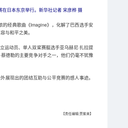
能比赛在日本东京举行。新华社记者 宋彦桦 摄
经典歌曲《Imagine》，化解了巴西选手安
包容与和平之美。
立运动员、单人双桨赛艇选手亚乌赫尼·扎拉提
·蔡德勒的主要竞争对手之一，他们仍毫不犹豫
内外展现出的团结互助与公平竞赛的感人事迹。
【责任编辑:贾紫来】