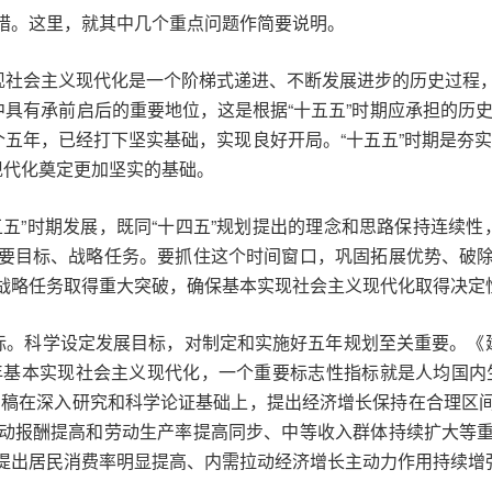
措。这里，就其中几个重点问题作简要说明。
实现社会主义现代化是一个阶梯式递进、不断发展进步的历史过程
中具有承前启后的重要地位，这是根据“十五五”时期应承担的历史
个五年，已经打下坚实基础，实现良好开局。“十五五”时期是夯
义现代化奠定更加坚实的基础。
五五”时期发展，既同“十四五”规划提出的理念和思路保持连续
要目标、战略任务。要抓住这个时间窗口，巩固拓展优势、破
战略任务取得重大突破，确保基本实现社会主义现代化取得决定
目标。科学设定发展目标，对制定和实施好五年规划至关重要。《
5年基本实现社会主义现代化，一个重要标志性指标就是人均国内
》稿在深入研究和科学论证基础上，提出经济增长保持在合理区
动报酬提高和劳动生产率提高同步、中等收入群体持续扩大等
提出居民消费率明显提高、内需拉动经济增长主动力作用持续增