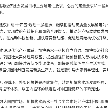
”时期经济社会发展目标主要是定性要求，必要的定量要求和一些
用。
建议》与“十四五”规划一脉相承，继续把推动高质量发展确定为
念，实现质的有效提升和量的合理增长，推动经济持续健康发
力，在推动科技创新、加快培育新动能、促进经济结构优化升级
建设现代化产业体系、加快高水平科技自立自强、加快经济社
，巩固壮大实体经济根基；提出加强原始创新和关键核心技术
设；提出加快建设新型能源体系，加快形成绿色生产生活方式
稿强调因地制宜发展新质生产力，就是要引导大家科学理性、实
际双循环。外部环境越是严峻复杂，越要加快构建新发展格局
济循环体系，以国内循环的稳定性对冲国际循环的不确定性。
强大国内市场、加快构建高水平社会主义市场经济体制作出部
，大力提振消费，扩大有效投资，坚决破除阻碍全国统一大市场