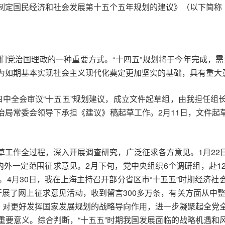
制定国民经济和社会发展第十五个五年规划的建议》（以下简称
党治国理政的一种重要方式。“十四五”规划将于今年完成，需要
为如期基本实现社会主义现代化奠定更加坚实的基础，具有重大
四中全会审议“十五五”规划建议，成立文件起草组，由我担任组
治局常委会领导下承担《建议》稿起草工作。2月11日，文件起
草工作全过程，深入开展调查研究，广泛征求各方意见。1月22
内外一定范围征求意见。2月下旬，党中央组织6个调研组，赴
。4月30日，我在上海主持召开部分省区市“十五五”时期经济
展了网上征求意见活动，收到留言300多万条，有关方面从中整
题，对更好发挥国家发展规划的战略导向作用，进一步凝聚起全党
重要意义。综合判断，“十五五”时期我国发展面临的战略机遇和