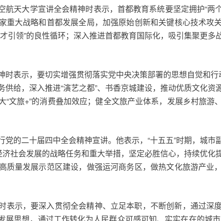
空航天大学宣讲全会精神时表示，首都教育系统要坚定拥护“两个
家重大战略和首都发展全局，加强原始创新和关键核心技术攻
人才引领”的良性循环；深入推进首都教育国际化，吸引集聚更多
神时表示，要切实增强贯彻落实党中央决策部署的思想自觉和行动
务供给，深入推进“演艺之都”、书香京城建设，推动优质文化资
大“文旅+”的消费叠加效应；健全文旅产业体系，发展乡村旅游
行党的二十届四中全会精神宣讲。他表示，“十五五”时期，城市
期经济社会发展的战略任务和重大举措，坚定必胜信心，持续优化
高质量发展示范区建设，做强运河商务区，做热文化旅游产业
时表示，要深入贯彻全会精神、立足本职，不断创新，通过深
发展思想，通过工作转化为人民群众可感可知、实实在在的城市