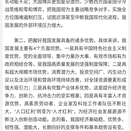
长动能不足；大国博弈更加复杂激烈，少数西方国家固守冷
战思维和零和博弈，把我国视为主要战略竞争对手，实施全
方位围堵遏制打压，试图迟滞甚至中断我国现代化进程，我
国发展的外部环境压力增大。
第二，把握好我国发展具备的诸多优势。具体来讲，我
国发展主要有4个方面优势。一是具有中国特色社会主义制
度优势，党的全面领导、集中力量办大事、有效市场和有为
政府相结合等，是我国高质量发展的坚强制度保障；二是具
有超大规模市场优势，消费潜力大、投资空间广、内生动力
足以及法治环境和营商环境持续改善，对全球资源要素形成
强大吸引力；三是具有完整产业体系优势，这是提升经济竞
争力、创新力、抗冲击力的坚实根基；四是具有丰富人才资
源优势，高素质劳动者、企业家及科技工作者队伍不断壮
大，“人口红利”转变为“人才红利”，为经济社会发展源源不
断注入创新创造动能。总的看，我国经济基础稳、优势多、
韧性强、潜能大，长期向好的支撑条件和基本趋势没有变。