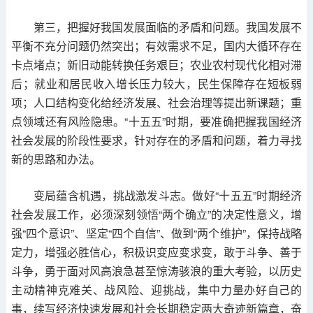
第三，把握好我国发展面临的矛盾和问题。我国发展不
平衡不充分问题仍然突出；有效需求不足，国内大循环存在
卡点堵点；新旧动能转换任务艰巨；农业农村现代化相对滞
后；就业和居民收入增长压力较大，民生保障存在短板弱
项；人口结构变化给经济发展、社会治理等提出新课题；重
点领域还有风险隐患。“十五五”时期，要准确把握我国经济
社会发展的阶段性要求，针对存在的矛盾和问题，着力寻找
新的思路和办法。
变局蕴含机遇，挑战激发斗志。做好“十五五”时期经济
社会发展工作，必须深刻领悟“两个确立”的决定性意义，增
强“四个意识”、坚定“四个自信”、做到“两个维护”，保持战略
定力，增强必胜信心，积极识变应变求变，敢于斗争、善于
斗争，勇于面对风高浪急甚至惊涛骇浪的重大考验，以历史
主动精神克难关、战风险、迎挑战，集中力量办好自己的
事，续写经济快速发展和社会长期稳定两大奇迹新篇章，奋