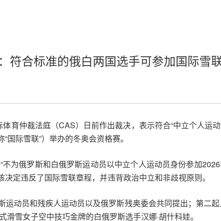
：符合标准的俄白两国选手可参加国际雪
际体育仲裁法庭（CAS）日前作出裁决，表示符合“中立个人运
“国际雪联”）举办的冬奥会资格赛。
：“不为俄罗斯和白俄罗斯运动员以中立个人运动员身份参加202
该决定违反了国际雪联章程，并违背政治中立和非歧视原则。
罗斯运动员和残疾人运动员以及俄罗斯残奥委会共同提出；第二起
由式滑雪女子空中技巧金牌的白俄罗斯选手汉娜·胡什科娃。