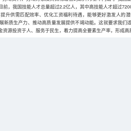
前，我国技能人才总量超过2.2亿人，其中高技能人才超过72
、提升供需匹配效率、优化工资福利待遇，能够更好激发人的潜
展新质生产力、推动高质量发展提供不竭动能。这就要求我们
金资源投资于人、服务于民生，着力提高全要素生产率，形成高
美好生活新期待、扎实推进共同富裕的必然要求。习近平总书
配收入的七成、脱贫家庭纯收入的八成，都来自工资性收入和经
变化，劳动者对提高就业质量的愿望将更加迫切，从关注“有没有
高质量充分就业，推动实现劳动者工作稳定、收入合理、保障可
全体人民共同富裕奠定基础。这就要求我们坚持人人参与、人
畅通向上流动通道，推进就业数量和就业质量协同共进、高质量
二、准确把握促进高质量充分就业的重点任务
业作为民生之本，坚持依靠发展促进就业，在《建议》中明确