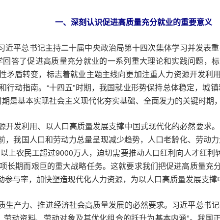
一、深刻认识促进高质量充分就业的重要意义
日，习近平总书记主持二十届中央政治局第十四次集体学习并发表
学回答了促进高质量充分就业的一系列重大理论和实践问题，
性矛盾转变，标志着就业主题主线向更加注重人力资源开发利
行动指南。“十四五”时期，我国就业形势保持总体稳定，城镇新
”时期是基本实现社会主义现代化夯实基础、全面发力的关键时期
源开发利用、以人口高质量发展支撑中国式现代化的必然要求。
当前，我国人口和劳动力总量呈现减少趋势，人口老龄化、劳动力大
50岁以上农民工超过9000万人，迫切需要推动人口红利向人才
一项长期而艰巨的重大战略任务。这就要求我们把促进高质量充
动参与率，加快塑造现代化人力资源，为以人口高质量发展支撑
质生产力、推进经济社会高质量发展的必然要求。习近平总书记
者、劳动资料、劳动对象及其优化组合的跃升为基本内涵”。我国