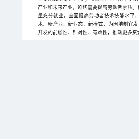
产业和未来产业，迫切需要提高劳动者素质。目
量充分就业，全面提高劳动者技术技能水平
术、新产业、新业态、新模式，为因地制宜发
开发的前瞻性、针对性、有效性，推动更多资
（三）促进高质量充分就业是顺应人民对
靠勤劳智慧来创造。调查显示，居民人均可支
进，社会结构、社会心理、劳动力供求关系发生
优”，而且就业需求趋向多层次多样化。促进
入分配差距，扩大中等收入群体规模，为实现
技能，提高就业创业能力，增强致富本领，
祉。
以习近平同志为核心的党中央，坚持把就