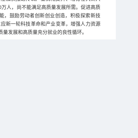
00万人，尚不能满足高质量发展所需。促进高质
能，鼓励劳动者创新创业创造，积极探索新技
适应新一轮科技革命和产业变革，增强人力资源
质量发展和高质量充分就业的良性循环。
记强调，幸福生活都是奋斗出来的，共同富裕要
营性收入。“十五五”时期，高质量发展深入推
”工作岗位，到更加关注岗位“好不好”、“优不
靠、职业安全等，有利于促进居民增收，缩小收
人尽力、人人享有，提升全社会人力资本和专业
发展和高品质生活良性互动，不断增进民生福
了促进高质量充分就业的主要目标，提出了一系