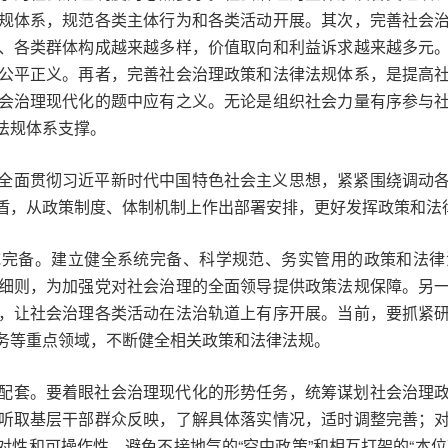
规体系，规范各类主体行为和各类活动开展。其次，完善社会
、各类群体构成越来越多样，价值取向和利益诉求越来越多元
公平正义。再者，完善社会治理政策和法律法规体系，是提高
会治理现代化的题中应有之义。无论是组织社会力量有序参与
法规体系支撑。
全面贯彻习近平新时代中国特色社会主义思想，紧紧围绕调动
盾，从政策制度、体制机制上作出部署安排，更好发挥政策和法
统完备。建立健全系统完备、科学规范、务实管用的政策和法律
细则，为加强党对社会治理的全面领导提供政策法规保障。另
，让社会治理各类活动在法治轨道上有序开展。当前，要抓紧
务等重点领域，不断健全相关政策和法律法规。
配套。要着眼社会治理现代化的形势任务，统筹谋划社会治理
听取基层干部群众反映，了解具体落实情况，适时调整完善；
性和可操作性，避免不接地气的“空中政策”和相互打架的“本