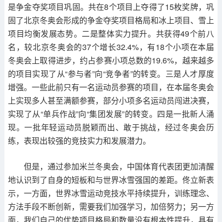
是争金夺奖项目巩固。共在8个项目上夺得了15枚奖牌，巩
固了北京冬奥会形成的争金夺奖项目格局和冰上项目、雪上
项目均衡发展态势。二是整体实力提升。共获得49个前八
名，较北京冬奥会的37个增长32.4%，有18个小项在本届
冬奥会上取得进步，约占参赛小项总数的19.6%，越来越多
的项目实现了从“参与者”向“竞争者”的转变。三是人才厚度
增强。一些此前只有一名运动员参赛的项目，在本届冬奥会
上实现多人甚至满额参赛，部分小项多名运动员闯进决赛，
实现了从“单兵作战”向“集团发展”的转变。四是一批新人涌
现。一批年轻运动员脱颖而出、敢于挑战，经过冬奥会历
练，表现出较强的竞技实力和发展潜力。
但是，通过参加米兰冬奥会，中国体育代表团更加清醒
地认识到了自身的短板和与世界冰雪强国的差距。佟立新表
示，一方面，世界冰雪运动竞技水平持续提升，训练理念、
方法手段不断创新，需要我们加强学习，加倍努力；另一方
面，我们自己的优势项目格局和数量没有根本性提升，具有