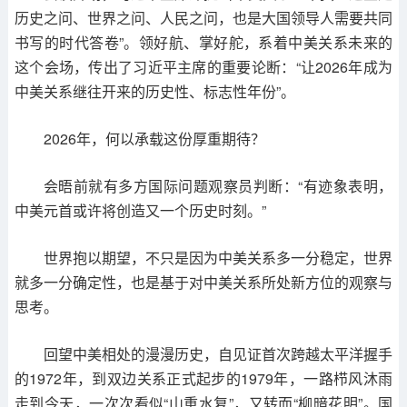
历史之问、世界之问、人民之问，也是大国领导人需要共同
书写的时代答卷”。领好航、掌好舵，系着中美关系未来的
这个会场，传出了习近平主席的重要论断：“让2026年成为
中美关系继往开来的历史性、标志性年份”。
2026年，何以承载这份厚重期待？
会晤前就有多方国际问题观察员判断：“有迹象表明，
中美元首或许将创造又一个历史时刻。”
世界抱以期望，不只是因为中美关系多一分稳定，世界
就多一分确定性，也是基于对中美关系所处新方位的观察与
思考。
回望中美相处的漫漫历史，自见证首次跨越太平洋握手
的1972年，到双边关系正式起步的1979年，一路栉风沐雨
走到今天，一次次看似“山重水复”，又转而“柳暗花明”。国